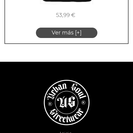
53,99
€
Ver más [+]