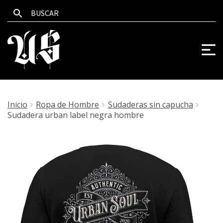
Inicio
Ropa de Hombre
Sudaderas sin capucha
Sudadera urban label negra hombre