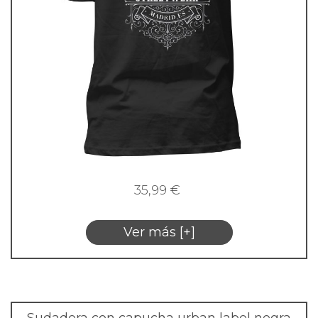
35,99
€
Ver más [+]
Sudadera con capucha urban label negra