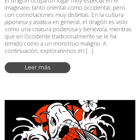
El dragón ocupa un lugar muy especial en el
imaginario tanto oriental como occidental, pero
con connotaciones muy distintas. En la cultura
japonesa y asiática en general, el dragón es visto
como una criatura poderosa y benévola, mientras
que en Occidente tradicionalmente se le ha
temido como a un monstruo maligno. A
continuación, exploraremos en […]
Leer más