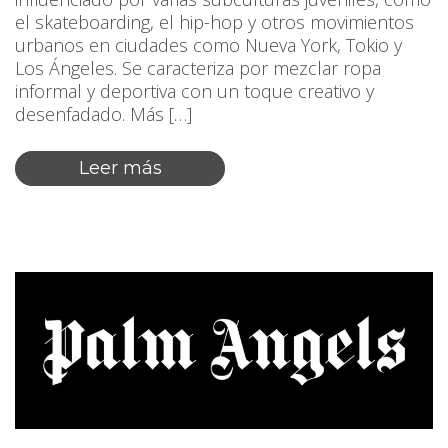
el skateboarding, el hip-hop y otros movimientos
urbanos en ciudades como Nueva York, Tokio y
Los Ángeles. Se caracteriza por mezclar ropa
informal y deportiva con un toque creativo y
desenfadado. Más […]
Leer más