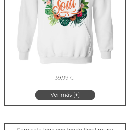
39,99
€
Ver más [+]
Camiseta logo con fondo floral mujer