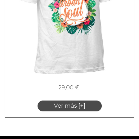
29,00
€
Ver más [+]