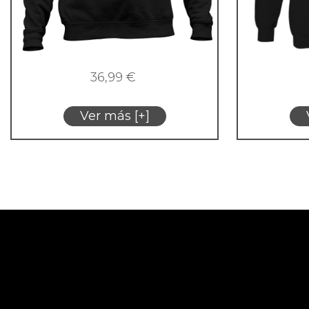
36,99
€
Ver más [+]