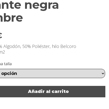
ante negra
bre
€
0% Algodón, 50% Poliéster, hilo Belcoro
/m2
a talla
Añadir al carrito