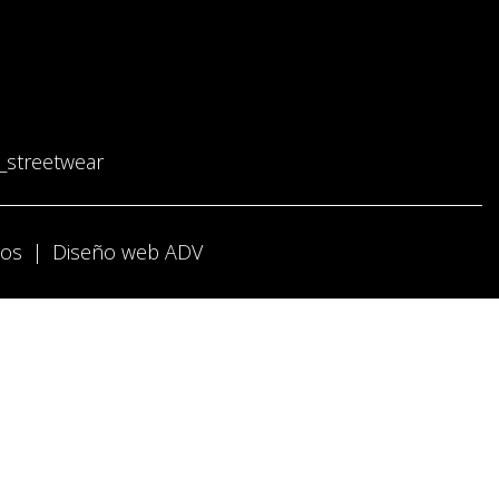
_streetwear
íos
|
Diseño web ADV