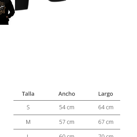
frame
delante
negra
hombre
cantidad