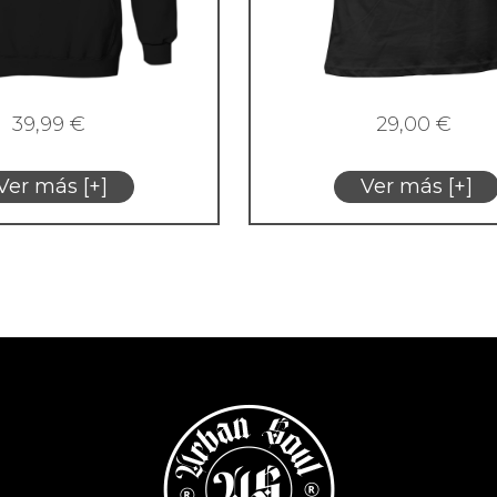
39,99
€
29,00
€
Ver más [+]
Ver más [+]