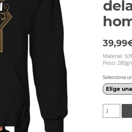
del
hom
39,99
Material: 5
Peso: 280g
Selecciona un
Sudadera
con
capucha
urban