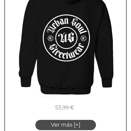
53,99
€
Ver más [+]