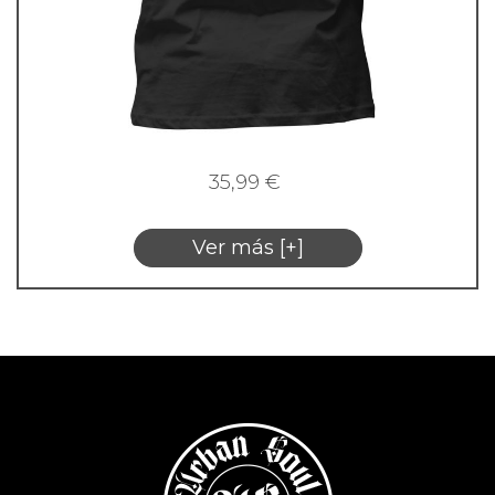
35,99
€
Ver más [+]