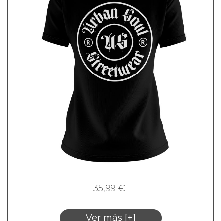
35,99
€
Ver más [+]