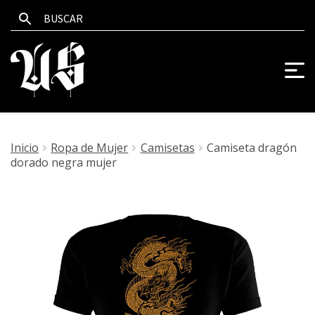
Inicio
Ropa de Mujer
Camisetas
Camiseta dragón
dorado negra mujer