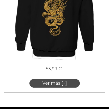
53,99
€
Ver más [+]