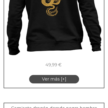
49,99
€
Ver más [+]